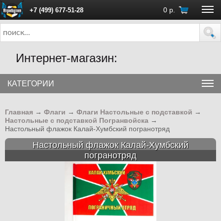
0
р.
+7 (499) 677-51-28
ПН - ПТ с 10:00 до 18:00 (Москва)
Интернет-магазин:
КАТЕГОРИИ
Главная
→
Флаги
→
Флаги Настольные с подставкой
→
Настольные с подставкой Погранвойска
→
Настольный флажок Калай-Хумбский погранотряд
Настольный флажок Калай-Хумбский
погранотряд