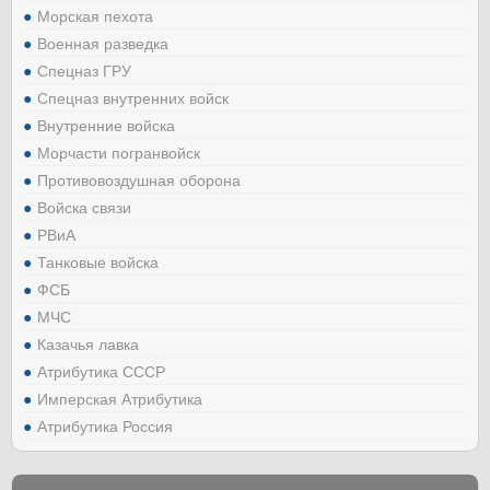
Морская пехота
Военная разведка
Спецназ ГРУ
Спецназ внутренних войск
Внутренние войска
Морчасти погранвойск
Противовоздушная оборона
Войска связи
РВиА
Танковые войска
ФСБ
МЧС
Казачья лавка
Атрибутика СССР
Имперская Атрибутика
Атрибутика Россия