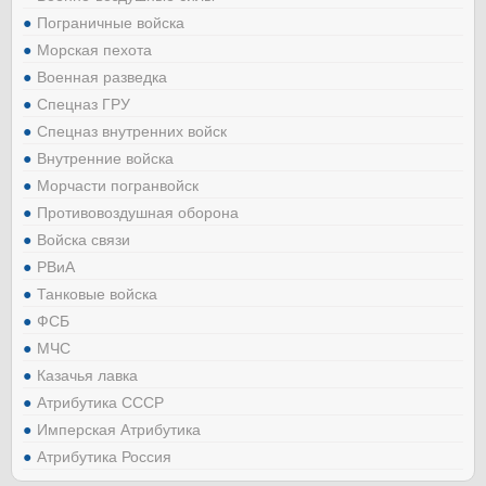
Пограничные войска
Морская пехота
Военная разведка
Спецназ ГРУ
Спецназ внутренних войск
Внутренние войска
Морчасти погранвойск
Противовоздушная оборона
Войска связи
РВиА
Танковые войска
ФСБ
МЧС
Казачья лавка
Атрибутика СССР
Имперская Атрибутика
Атрибутика Россия