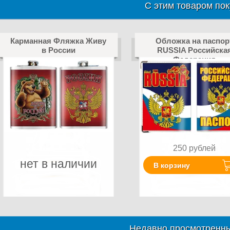
С этим товаром пок
Карманная Фляжка Живу
Обложка на паспор
в России
RUSSIA Российска
Федерация
250
рублей
нет в наличии
В корзину
Недавно просмотренны