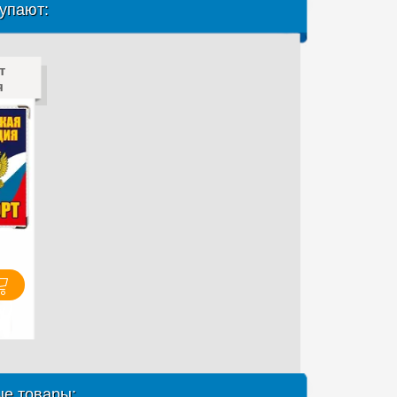
упают:
т
я
е товары: