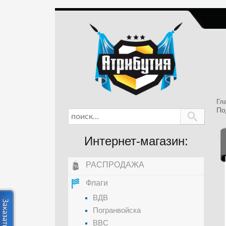
Гл
По
Интернет-магазин:
РАСПРОДАЖА
Флаги
ВДВ
Погранвойска
ВВС