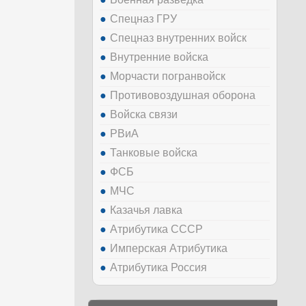
Спецназ ГРУ
Спецназ внутренних войск
Внутренние войска
Морчасти погранвойск
Противовоздушная оборона
Войска связи
РВиА
Танковые войска
ФСБ
МЧС
Казачья лавка
Атрибутика СССР
Имперская Атрибутика
Атрибутика Россия