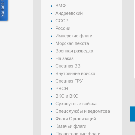
ВМФ
Андреевский
СССР
России
Имперские флаги
Морская пехота
Военная разведка
На заказ
Спецназ ВВ
Внутренние войска
Спецназ ГРУ
РВСН
ВКС и ВКО
Сухопутные войска
Спецслужбы и ведомтсва
Флаги Организаций
Казачьи флаги
Православные флаги