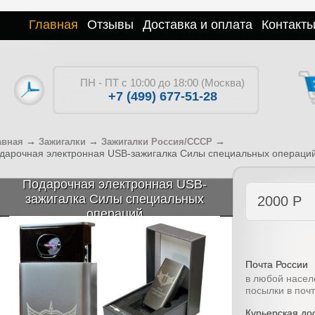
Главная
Отзывы
Доставка и оплата
Контакт
ПН - ПТ с 10:00 до 18:00 (Москва)
+7 (499) 677-51-28
→
→
→
авная
Зажигалки
Зажигалки Россия/СССР
дарочная электронная USB-зажигалка Силы специальных операци
Подарочная электронная USB-
зажигалка Силы специальных
2000
Р
операций
Почта России
в любой насел
посылки в поч
Курьерская дос