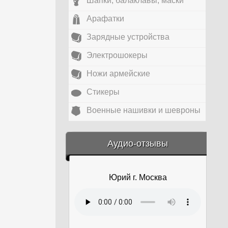
Шапки, балаклавы, маски
Арафатки
Зарядные устройства
Электрошокеры
Ножи армейские
Стикеры
Военные нашивки и шевроны
&amp;nbsp;
Аудио-отзывы
Юрий г. Москва