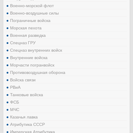
Военно-морской флот
Военно-воздушные силы
Пограничные войска
Морская пехота
Военная разведка
Спецназ ГРУ
Спецназ внутренних войск
Внутренние войска
Морчасти погранвойск
Противовоздушная оборона
Войска связи
РВиА
Танковые войска
ФСБ
МЧС
Казачья лавка
Атрибутика СССР
Имперская Атрибутика