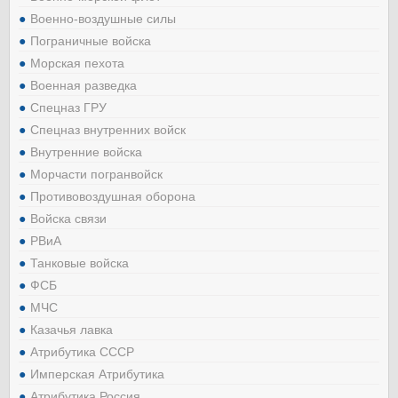
Военно-воздушные силы
Пограничные войска
Морская пехота
Военная разведка
Спецназ ГРУ
Спецназ внутренних войск
Внутренние войска
Морчасти погранвойск
Противовоздушная оборона
Войска связи
РВиА
Танковые войска
ФСБ
МЧС
Казачья лавка
Атрибутика СССР
Имперская Атрибутика
Атрибутика Россия