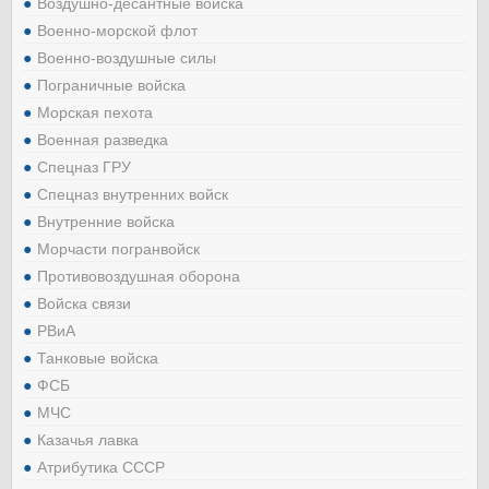
Воздушно-десантные войска
Военно-морской флот
Военно-воздушные силы
Пограничные войска
Морская пехота
Военная разведка
Спецназ ГРУ
Спецназ внутренних войск
Внутренние войска
Морчасти погранвойск
Противовоздушная оборона
Войска связи
РВиА
Танковые войска
ФСБ
МЧС
Казачья лавка
Атрибутика СССР