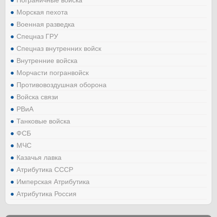
Пограничные войска
Морская пехота
Военная разведка
Спецназ ГРУ
Спецназ внутренних войск
Внутренние войска
Морчасти погранвойск
Противовоздушная оборона
Войска связи
РВиА
Танковые войска
ФСБ
МЧС
Казачья лавка
Атрибутика СССР
Имперская Атрибутика
Атрибутика Россия