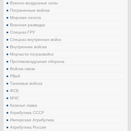
Военно-воздушные силы
Пограничные войска
Морская пехота
Военная разведка
Спецназ ГРУ
Спецназ внутренних войск
Внутренние войска
Морчасти погранвойск
Противовоздушная оборона
Войска связи
РВиА
Танковые войска
ФСБ
МЧС
Казачья лавка
Атрибутика СССР
Имперская Атрибутика
Атрибутика Россия