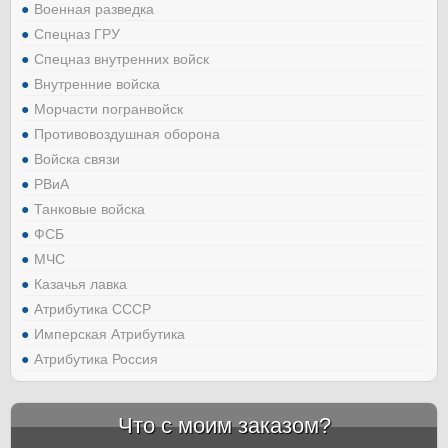
Военная разведка
Спецназ ГРУ
Спецназ внутренних войск
Внутренние войска
Морчасти погранвойск
Противовоздушная оборона
Войска связи
РВиА
Танковые войска
ФСБ
МЧС
Казачья лавка
Атрибутика СССР
Имперская Атрибутика
Атрибутика Россия
Что с моим заказом?