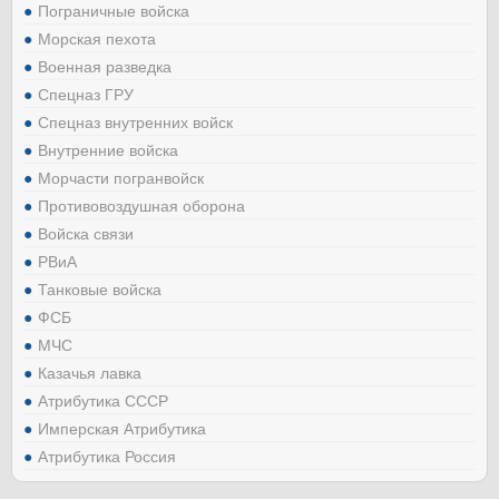
Пограничные войска
Морская пехота
Военная разведка
Спецназ ГРУ
Спецназ внутренних войск
Внутренние войска
Морчасти погранвойск
Противовоздушная оборона
Войска связи
РВиА
Танковые войска
ФСБ
МЧС
Казачья лавка
Атрибутика СССР
Имперская Атрибутика
Атрибутика Россия