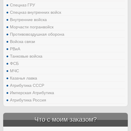
Спецназ ГРУ
Спецназ внутренних войск
Внутренние войска
Морчасти погранвойск
Противовоздушная оборона
Войска связи
РВиА
Танковые войска
ФСБ
МЧС
Казачья лавка
Атрибутика СССР
Имперская Атрибутика
Атрибутика Россия
Что с моим заказом?