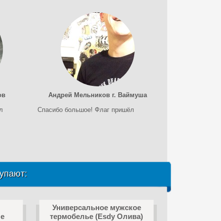
ов
Андрей Мельников г. Ваймуша
л
Спасибо большое! Флаг пришёл
упают:
Универсальное мужское
е
термобелье (Esdy Олива)