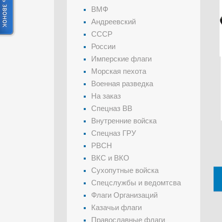
ВМФ
Андреевский
СССР
России
Имперские флаги
Морская пехота
Военная разведка
На заказ
Спецназ ВВ
Внутренние войска
Спецназ ГРУ
РВСН
ВКС и ВКО
Сухопутные войска
Спецслужбы и ведомтсва
Флаги Организаций
Казачьи флаги
Православные флаги