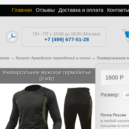
Главная
Отзывы
Доставка и оплата
Контакт
ПН - ПТ с 10:00 до 18:00 (Москва)
+7 (499) 677-51-28
→
→
Универсальное м
авная
Каталог Армейское термобельё и носки
Универсальное мужское термобелье
1600
Р
(Esdy)
Размер:
Почта России
в любой насел
посылки в поч