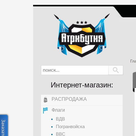
Гл
Интернет-магазин:
РАСПРОДАЖА
Флаги
ВДВ
Погранвойска
ВВС