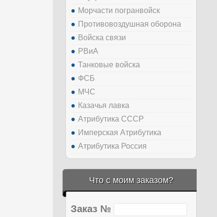
Морчасти погранвойск
Противовоздушная оборона
Войска связи
РВиА
Танковые войска
ФСБ
МЧС
Казачья лавка
Атрибутика СССР
Имперская Атрибутика
Атрибутика Россия
Что с моим заказом?
Заказ №