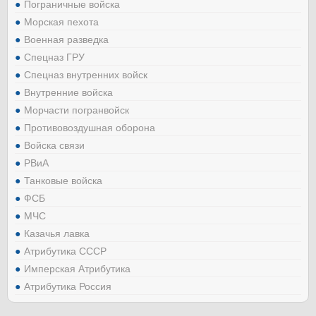
Пограничные войска
Морская пехота
Военная разведка
Спецназ ГРУ
Спецназ внутренних войск
Внутренние войска
Морчасти погранвойск
Противовоздушная оборона
Войска связи
РВиА
Танковые войска
ФСБ
МЧС
Казачья лавка
Атрибутика СССР
Имперская Атрибутика
Атрибутика Россия