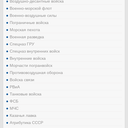
Воздушно-десантные войска
Военно-морской флот
Военно-воздушные силы
Пограничные войска
Морская пехота
Военная разведка
Спецназ ГРУ
Спецназ внутренних войск
Внутренние войска
Морчасти погранвойск
Противовоздушная оборона
Войска связи
РВиА
Танковые войска
ФСБ
МЧС
Казачья лавка
Атрибутика СССР