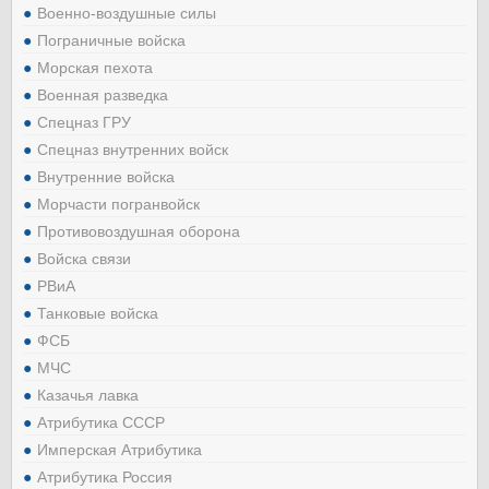
Военно-воздушные силы
Пограничные войска
Морская пехота
Военная разведка
Спецназ ГРУ
Спецназ внутренних войск
Внутренние войска
Морчасти погранвойск
Противовоздушная оборона
Войска связи
РВиА
Танковые войска
ФСБ
МЧС
Казачья лавка
Атрибутика СССР
Имперская Атрибутика
Атрибутика Россия