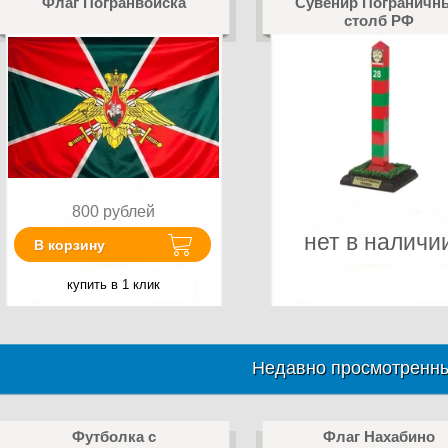
Флаг Погранвойска
Сувенир Пограничн
столб РФ
800
рублей
нет в наличи
В корзину
купить в 1 клик
Недавно просмотренны
Футболка с
Флаг Нахабино