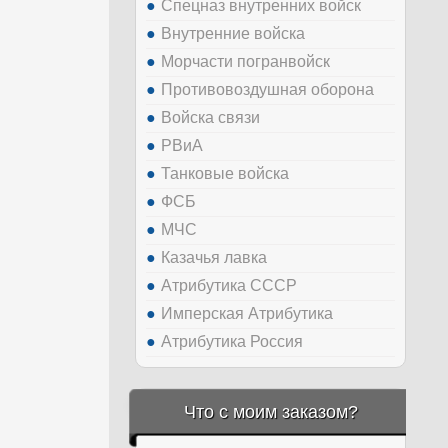
Спецназ внутренних войск
Внутренние войска
Морчасти погранвойск
Противовоздушная оборона
Войска связи
РВиА
Танковые войска
ФСБ
МЧС
Казачья лавка
Атрибутика СССР
Имперская Атрибутика
Атрибутика Россия
Что с моим заказом?