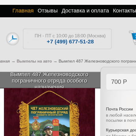
Главная
Отзывы
Доставка и оплата
Контакт
ПН - ПТ с 10:00 до 18:00 (Москва)
+7 (499) 677-51-28
→
→
Вымпел 487 Железноводского пограни
авная
Вымпелы на авто
Вымпел 487 Железноводского
пограничного отряда особого
700
Р
назначения
Почта России
в любой насел
посылки в поч
Курьерская дос