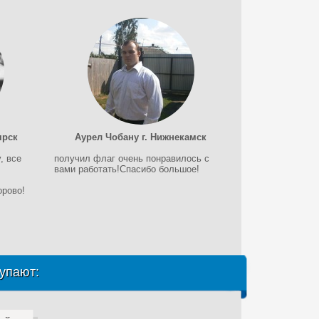
ярск
Аурел Чобану г. Нижнекамск
, все
получил флаг очень понравилось с
вами работать!Спасибо большое!
орово!
упают: