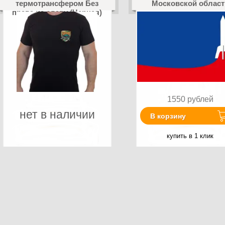
термотрансфером Без
Московской област
права на славу (Черная)
1550
рублей
нет в наличии
В корзину
купить в 1 клик