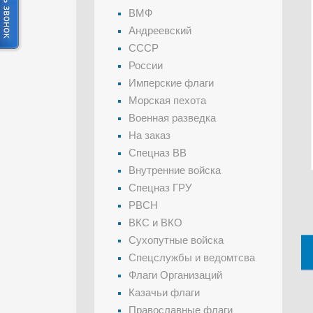
ВМФ
Андреевский
СССР
России
Имперские флаги
Морская пехота
Военная разведка
На заказ
Спецназ ВВ
Внутренние войска
Спецназ ГРУ
РВСН
ВКС и ВКО
Сухопутные войска
Спецслужбы и ведомтсва
Флаги Организаций
Казачьи флаги
Православные флаги