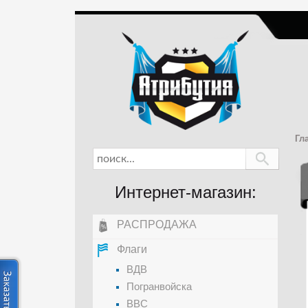
Гл
Интернет-магазин:
РАСПРОДАЖА
Флаги
ВДВ
Погранвойска
ВВС