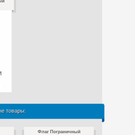
ый
и
е товары:
Флаг Пограничный