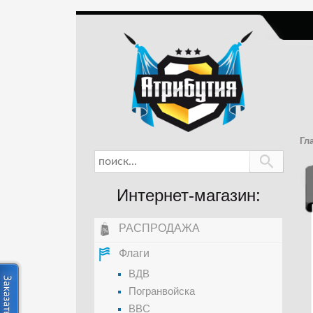
Гл
Интернет-магазин:
РАСПРОДАЖА
Флаги
ВДВ
Погранвойска
ВВС