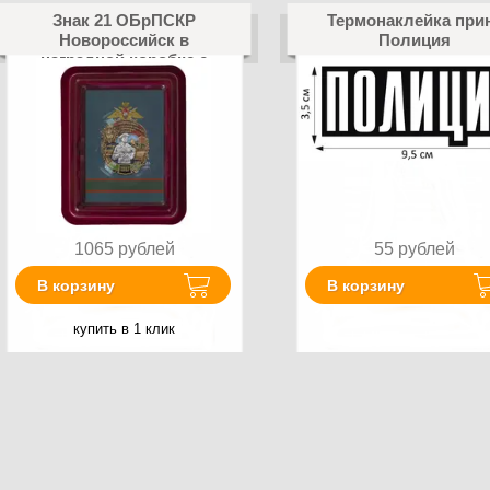
Знак 21 ОБрПСКР
Термонаклейка при
Новороссийск в
Полиция
наградной коробке с
удостоверением в
комплекте
1065
рублей
55
рублей
В корзину
В корзину
купить в 1 клик