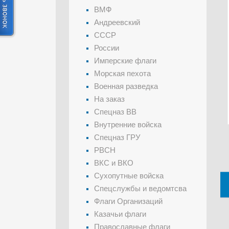
ВМФ
Андреевский
СССР
России
Имперские флаги
Морская пехота
Военная разведка
На заказ
Спецназ ВВ
Внутренние войска
Спецназ ГРУ
РВСН
ВКС и ВКО
Сухопутные войска
Спецслужбы и ведомтсва
Флаги Организаций
Казачьи флаги
Православные флаги