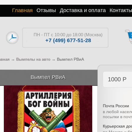
Главная
Отзывы
Доставка и оплата
Контакт
ПН - ПТ с 10:00 до 18:00 (Москва)
+7 (499) 677-51-28
→
→
Вымпел РВиА
авная
Вымпелы на авто
Вымпел РВиА
1000
Р
Почта России
в любой насел
посылки в поч
Курьерская дос