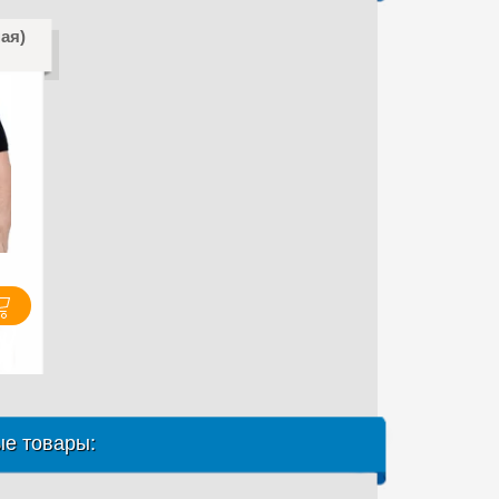
ая)
е товары: