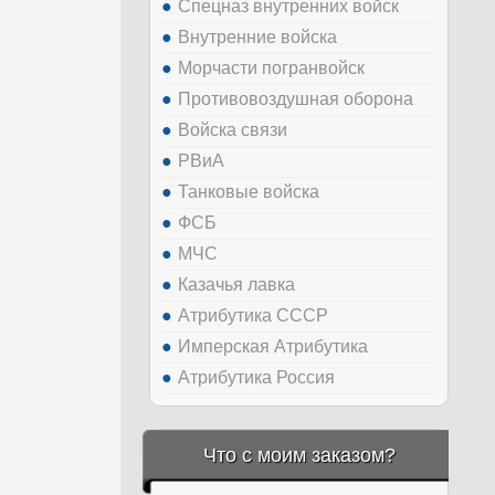
Спецназ внутренних войск
Внутренние войска
Морчасти погранвойск
Противовоздушная оборона
Войска связи
РВиА
Танковые войска
ФСБ
МЧС
Казачья лавка
Атрибутика СССР
Имперская Атрибутика
Атрибутика Россия
Что с моим заказом?