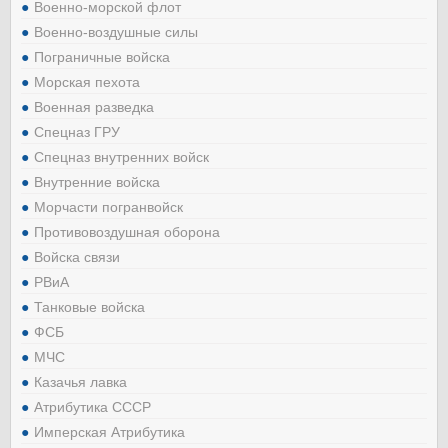
Военно-морской флот
Военно-воздушные силы
Пограничные войска
Морская пехота
Военная разведка
Спецназ ГРУ
Спецназ внутренних войск
Внутренние войска
Морчасти погранвойск
Противовоздушная оборона
Войска связи
РВиА
Танковые войска
ФСБ
МЧС
Казачья лавка
Атрибутика СССР
Имперская Атрибутика