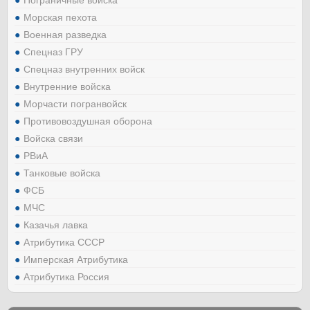
Морская пехота
Военная разведка
Спецназ ГРУ
Спецназ внутренних войск
Внутренние войска
Морчасти погранвойск
Противовоздушная оборона
Войска связи
РВиА
Танковые войска
ФСБ
МЧС
Казачья лавка
Атрибутика СССР
Имперская Атрибутика
Атрибутика Россия