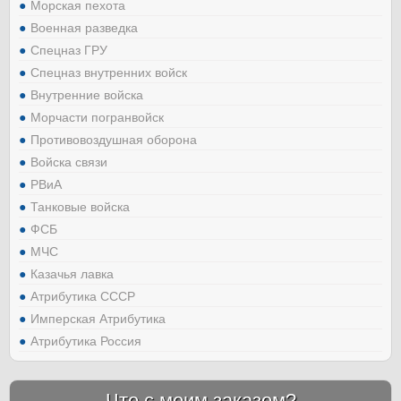
Морская пехота
Военная разведка
Спецназ ГРУ
Спецназ внутренних войск
Внутренние войска
Морчасти погранвойск
Противовоздушная оборона
Войска связи
РВиА
Танковые войска
ФСБ
МЧС
Казачья лавка
Атрибутика СССР
Имперская Атрибутика
Атрибутика Россия
Что с моим заказом?