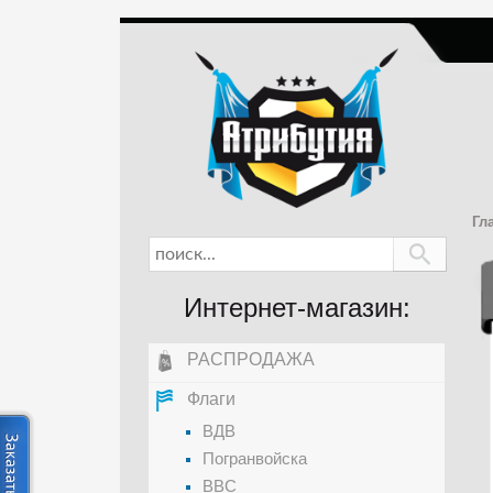
Гл
Интернет-магазин:
РАСПРОДАЖА
Флаги
ВДВ
Погранвойска
ВВС