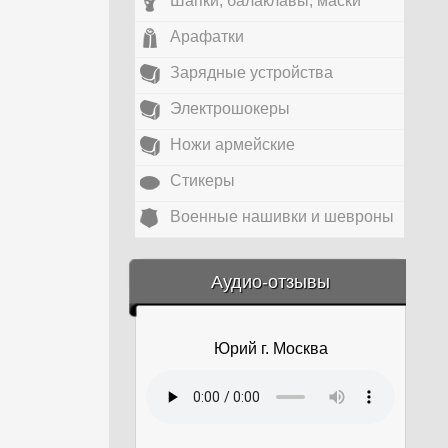
Шапки, балаклавы, маски
Арафатки
Зарядные устройства
Электрошокеры
Ножи армейские
Стикеры
Военные нашивки и шевроны
&amp;nbsp;
Аудио-отзывы
Юрий г. Москва