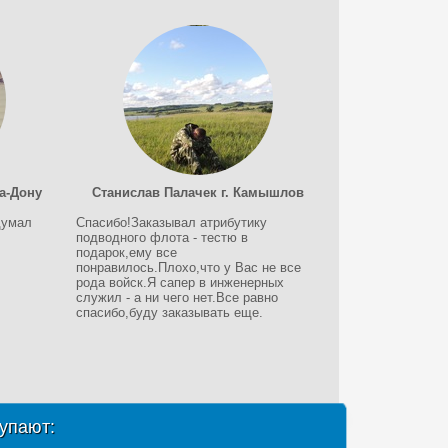
на-Дону
Станислав Палачек г. Камышлов
думал
Спасибо!Заказывал атрибутику
подводного флота - тестю в
подарок,ему все
понравилось.Плохо,что у Вас не все
рода войск.Я сапер в инженерных
служил - а ни чего нет.Все равно
спасибо,буду заказывать еще.
упают: