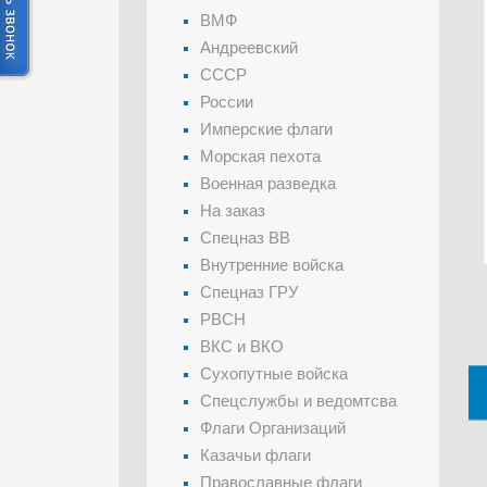
ВМФ
Андреевский
СССР
России
Имперские флаги
Морская пехота
Военная разведка
На заказ
Спецназ ВВ
Внутренние войска
Спецназ ГРУ
РВСН
ВКС и ВКО
Сухопутные войска
Спецслужбы и ведомтсва
Флаги Организаций
Казачьи флаги
Православные флаги