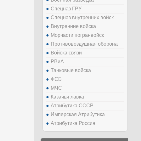
Спецназ ГРУ
Спецназ внутренних войск
Внутренние войска
Морчасти погранвойск
Противовоздушная оборона
Войска связи
РВиА
Танковые войска
ФСБ
МЧС
Казачья лавка
Атрибутика СССР
Имперская Атрибутика
Атрибутика Россия