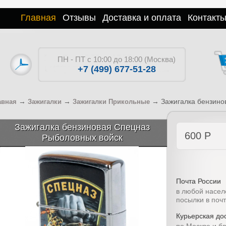
Главная
Отзывы
Доставка и оплата
Контакт
ПН - ПТ с 10:00 до 18:00 (Москва)
+7 (499) 677-51-28
→
→
→
Зажигалка бензино
авная
Зажигалки
Зажигалки Прикольные
Зажигалка бензиновая Спецназ
600
Р
Рыболовных войск
Почта России
в любой насел
посылки в поч
Курьерская дос