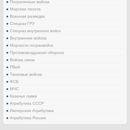
Пограничные войска
Морская пехота
Военная разведка
Спецназ ГРУ
Спецназ внутренних войск
Внутренние войска
Морчасти погранвойск
Противовоздушная оборона
Войска связи
РВиА
Танковые войска
ФСБ
МЧС
Казачья лавка
Атрибутика СССР
Имперская Атрибутика
Атрибутика Россия