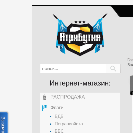
Гл
Зн
Интернет-магазин:
РАСПРОДАЖА
Флаги
ВДВ
Погранвойска
ВВС