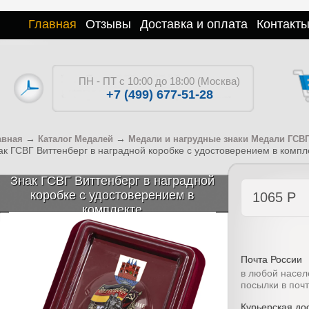
Главная
Отзывы
Доставка и оплата
Контакт
ПН - ПТ с 10:00 до 18:00 (Москва)
+7 (499) 677-51-28
→
→
авная
Каталог Медалей
Медали и нагрудные знаки Медали ГСВ
ак ГСВГ Виттенберг в наградной коробке с удостоверением в компл
Знак ГСВГ Виттенберг в наградной
коробке с удостоверением в
1065
Р
комплекте
Почта России
в любой насел
посылки в поч
Курьерская дос