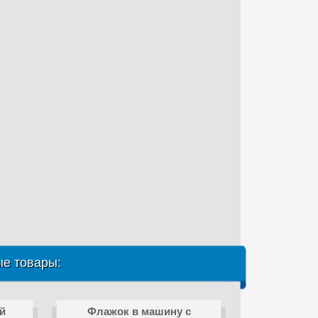
е товары:
й
Флажок в машину с