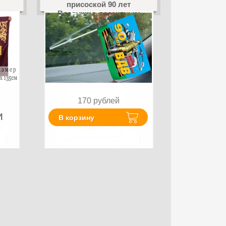
присоской 90 лет
Воздушно-десантным
войскам
170
рублей
и
В корзину