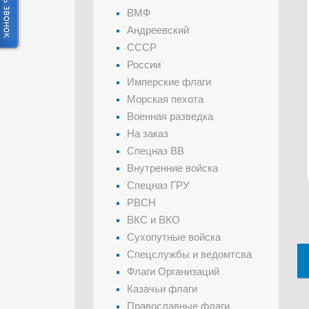
ВМФ
Андреевский
СССР
России
Имперские флаги
Морская пехота
Военная разведка
На заказ
Спецназ ВВ
Внутренние войска
Спецназ ГРУ
РВСН
ВКС и ВКО
Сухопутные войска
Спецслужбы и ведомтсва
Флаги Организаций
Казачьи флаги
Православные флаги