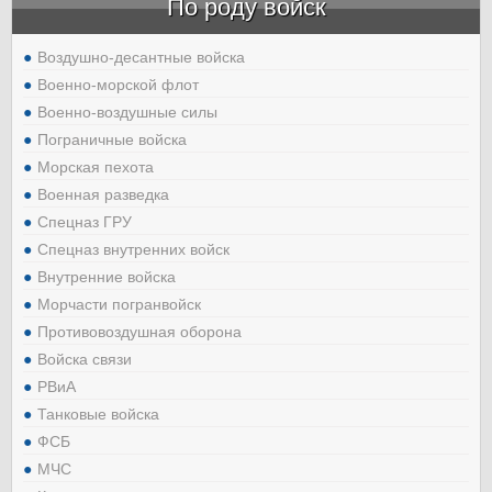
По роду войск
Воздушно-десантные войска
Военно-морской флот
Военно-воздушные силы
Пограничные войска
Морская пехота
Военная разведка
Спецназ ГРУ
Спецназ внутренних войск
Внутренние войска
Морчасти погранвойск
Противовоздушная оборона
Войска связи
РВиА
Танковые войска
ФСБ
МЧС