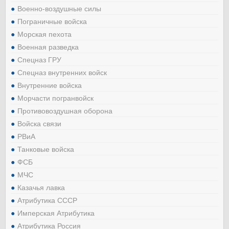
Военно-воздушные силы
Пограничные войска
Морская пехота
Военная разведка
Спецназ ГРУ
Спецназ внутренних войск
Внутренние войска
Морчасти погранвойск
Противовоздушная оборона
Войска связи
РВиА
Танковые войска
ФСБ
МЧС
Казачья лавка
Атрибутика СССР
Имперская Атрибутика
Атрибутика Россия