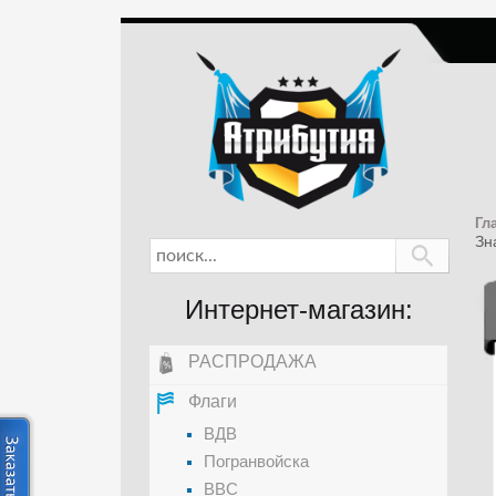
Гл
Зн
Интернет-магазин:
РАСПРОДАЖА
Флаги
ВДВ
Погранвойска
ВВС