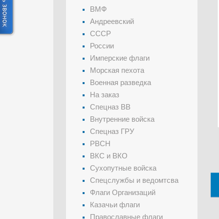
ВМФ
Андреевский
СССР
России
Имперские флаги
Морская пехота
Военная разведка
На заказ
Спецназ ВВ
Внутренние войска
Спецназ ГРУ
РВСН
ВКС и ВКО
Сухопутные войска
Спецслужбы и ведомтсва
Флаги Организаций
Казачьи флаги
Православные флаги