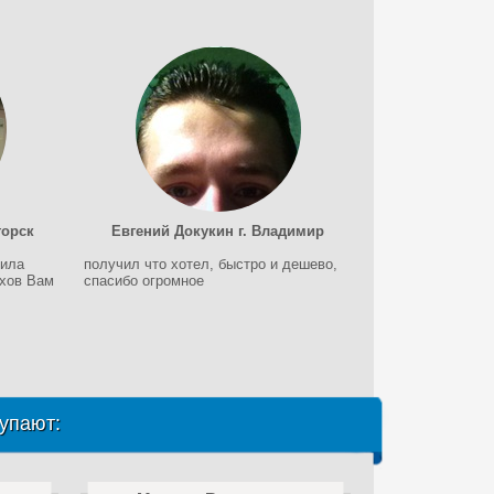
горск
Евгений Докукин г. Владимир
чила
получил что хотел, быстро и дешево,
ехов Вам
спасибо огромное
упают: