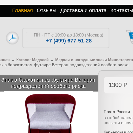
Главная
Отзывы
Доставка и оплата
Контакт
ПН - ПТ с 10:00 до 18:00 (Москва)
+7 (499) 677-51-28
→
→
авная
Каталог Медалей
Медали и нагрудные знаки Министерст
ак в бархатистом футляре Ветеран подразделений особого риска
Знак в бархатистом футляре Ветеран
1300
Р
подразделений особого риска
Почта России
в любой насел
посылки в поч
Курьерская дос