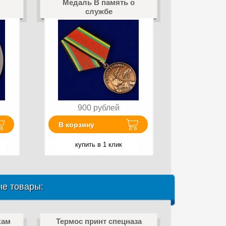
Медаль В память о
службе
900
рублей
В корзину
купить в 1 клик
е товары:
кам
Термос принт спецназа