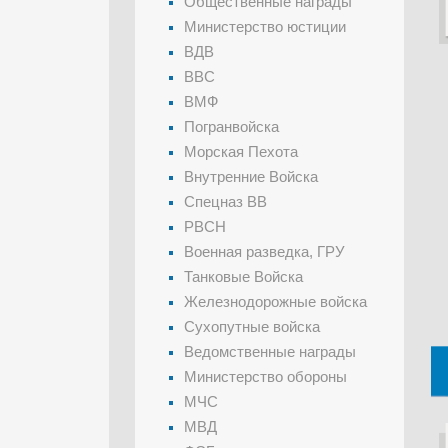
Общественные награды
Министерство юстиции
ВДВ
ВВС
ВМФ
Погранвойска
Морская Пехота
Внутренние Войска
Спецназ ВВ
РВСН
Военная разведка, ГРУ
Танковые Войска
Железнодорожные войска
Сухопутные войска
Ведомственные награды
Министерство обороны
МЧС
МВД