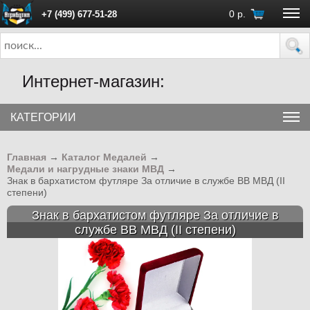
0
р.
+7 (499) 677-51-28
ПН - ПТ с 10:00 до 18:00 (Москва)
Интернет-магазин:
КАТЕГОРИИ
Главная
→
Каталог Медалей
→
Медали и нагрудные знаки МВД
→
Знак в бархатистом футляре За отличие в службе ВВ МВД (II
степени)
Знак в бархатистом футляре За отличие в
службе ВВ МВД (II степени)