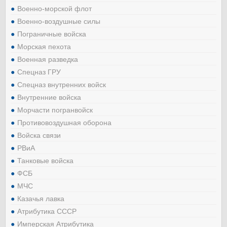
Военно-морской флот
Военно-воздушные силы
Пограничные войска
Морская пехота
Военная разведка
Спецназ ГРУ
Спецназ внутренних войск
Внутренние войска
Морчасти погранвойск
Противовоздушная оборона
Войска связи
РВиА
Танковые войска
ФСБ
МЧС
Казачья лавка
Атрибутика СССР
Имперская Атрибутика