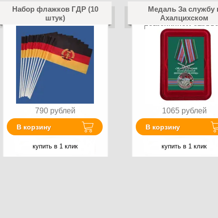
Набор флажков ГДР (10
Медаль За службу 
штук)
Ахалцихском
пограничном отряде
наградной коробке 
удостоверением в
комплекте
790
рублей
1065
рублей
В корзину
В корзину
купить в 1 клик
купить в 1 клик