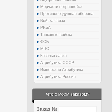
Морчасти погранвойск
Противовоздушная оборона
Войска связи
РВиА
Танковые войска
ФСБ
МЧС
Казачья лавка
Атрибутика СССР
Имперская Атрибутика
Атрибутика Россия
Что с моим заказом?
Заказ №