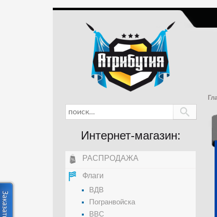
Гл
Интернет-магазин:
РАСПРОДАЖА
Флаги
ВДВ
Погранвойска
ВВС