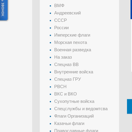
ВМФ
Андреевский
СССР
России
Имперские флаги
Морская пехота
Военная разведка
На заказ
Спецназ ВВ
Внутренние войска
Спецназ ГРУ
РВСН
ВКС и ВКО
Сухопутные войска
Спецслужбы и ведомтсва
Флаги Организаций
Казачьи флаги
Православные флаги