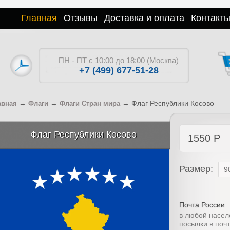
Главная
Отзывы
Доставка и оплата
Контакт
ПН - ПТ с 10:00 до 18:00 (Москва)
+7 (499) 677-51-28
→
→
→
Флаг Республики Косово
авная
Флаги
Флаги Стран мира
Флаг Республики Косово
1550
Р
Размер:
Почта России
в любой насел
посылки в поч