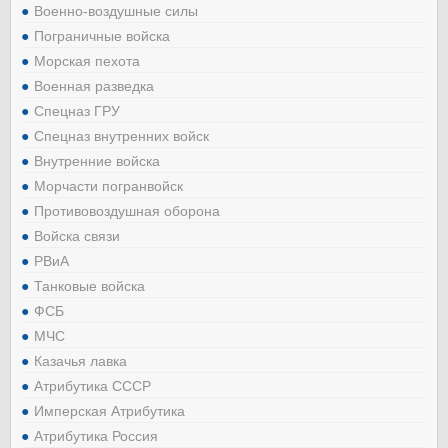
Военно-воздушные силы
Пограничные войска
Морская пехота
Военная разведка
Спецназ ГРУ
Спецназ внутренних войск
Внутренние войска
Морчасти погранвойск
Противовоздушная оборона
Войска связи
РВиА
Танковые войска
ФСБ
МЧС
Казачья лавка
Атрибутика СССР
Имперская Атрибутика
Атрибутика Россия