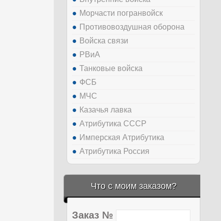
Морчасти погранвойск
Противовоздушная оборона
Войска связи
РВиА
Танковые войска
ФСБ
МЧС
Казачья лавка
Атрибутика СССР
Имперская Атрибутика
Атрибутика Россия
Что с моим заказом?
Заказ №