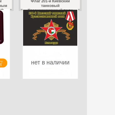
м
Флаг 201-й Киевский
нным
танковый
РФ
Краснознаменный полк
Польгарди
нет в наличии