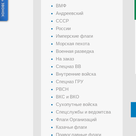
ВМФ
Андреевский
СССР
России
Имперские флаги
Морская пехота
Военная разведка
На заказ
Спецназ ВВ
Внутренние войска
Спецназ ГРУ
РВСН
ВКС и ВКО
Сухопутные войска
Спецслужбы и ведомтсва
Флаги Организаций
Казачьи флаги
Православные флаги