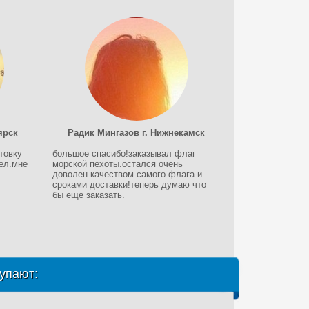
ярск
Радик Мингазов г. Нижнекамск
товку
большое спасибо!заказывал флаг
тел.мне
морской пехоты.остался очень
доволен качеством самого флага и
сроками доставки!теперь думаю что
бы еще заказать.
упают: