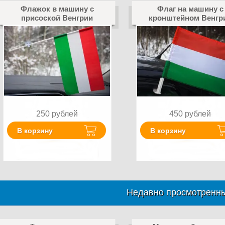
Флажок в машину с
Флаг на машину с
присоской Венгрии
кронштейном Венгр
250
рублей
450
рублей
В корзину
В корзину
Недавно просмотренны