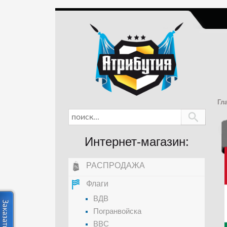
Гл
Интернет-магазин:
РАСПРОДАЖА
Флаги
ВДВ
Погранвойска
ВВС