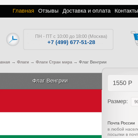
Главная
Отзывы
Доставка и оплата
Контакт
ПН - ПТ с 10:00 до 18:00 (Москва)
+7 (499) 677-51-28
→
→
→
Флаг Венгрии
авная
Флаги
Флаги Стран мира
Флаг Венгрии
1550
Р
Размер:
Почта России
в любой насел
посылки в поч