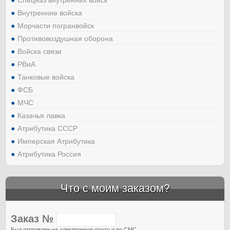
Спецназ внутренних войск
Внутренние войска
Морчасти погранвойск
Противовоздушная оборона
Войска связи
РВиА
Танковые войска
ФСБ
МЧС
Казачья лавка
Атрибутика СССР
Имперская Атрибутика
Атрибутика Россия
Что с моим заказом?
Заказ №
Был отправлен на электронную почту и по СМС