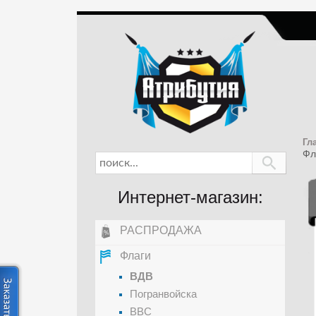
Гл
Фл
Интернет-магазин:
РАСПРОДАЖА
Флаги
ВДВ
Погранвойска
ВВС