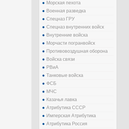
Морская пехота
Военная разведка
Спецназ ГРУ
Спецназ внутренних войск
Внутренние войска
Морчасти погранвойск
Противовоздушная оборона
Войска связи
РВиА
Танковые войска
ФСБ
МЧС
Казачья лавка
Атрибутика СССР
Имперская Атрибутика
Атрибутика Россия