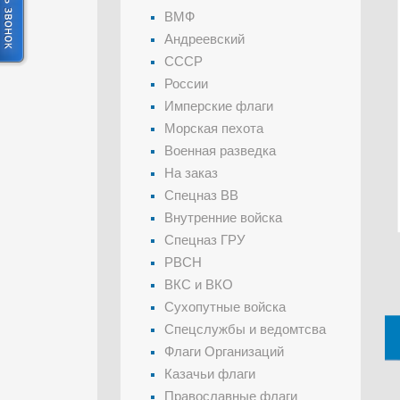
ВМФ
Андреевский
СССР
России
Имперские флаги
Морская пехота
Военная разведка
На заказ
Спецназ ВВ
Внутренние войска
Спецназ ГРУ
РВСН
ВКС и ВКО
Сухопутные войска
Спецслужбы и ведомтсва
Флаги Организаций
Казачьи флаги
Православные флаги