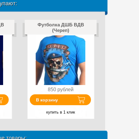
упают:
ДВ
Футболка ДШБ ВДВ
(Череп)
850
рублей
В корзину
купить в 1 клик
е товары: