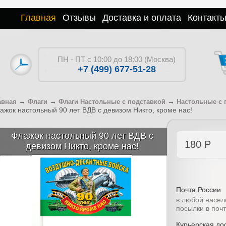
Главная
Отзывы
Доставка и оплата
Контакт
ПН - ПТ с 10:00 до 18:00 (Москва)
+7 (499) 677-51-28
→
→
→
авная
Флаги
Флаги Настольные с подставкой
Настольные с 
ажок настольный 90 лет ВДВ с девизом Никто, кроме нас!
Флажок настольный 90 лет ВДВ с
180
Р
девизом Никто, кроме нас!
Почта России
в любой насел
посылки в поч
Курьерская дос