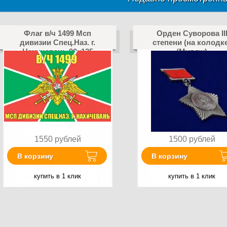
Флаг в/ч 1499 Мсп
Орден Суворова II
дивизии Спец.Наз. г.
степени (на колодк
Нахичевань 90х135
(Муляж)
большой
1550
рублей
1500
рублей
В корзину
В корзину
купить в 1 клик
купить в 1 клик