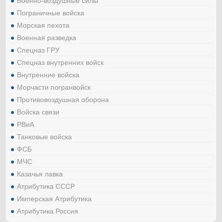
Военно-воздушные силы
Пограничные войска
Морская пехота
Военная разведка
Спецназ ГРУ
Спецназ внутренних войск
Внутренние войска
Морчасти погранвойск
Противовоздушная оборона
Войска связи
РВиА
Танковые войска
ФСБ
МЧС
Казачья лавка
Атрибутика СССР
Имперская Атрибутика
Атрибутика Россия