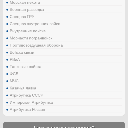
Морская пехота
Военная разведка
Спецназ ГРУ
Спецназ внутренних войск
Внутренние войска
Морчасти погранвойск
Противовоздушная оборона
Войска связи
РВиА
Танковые войска
ФСБ
МЧС
Казачья лавка
Атрибутика СССР
Имперская Атрибутика
Атрибутика Россия