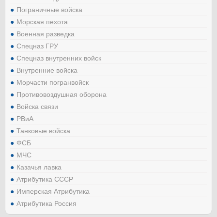
Пограничные войска
Морская пехота
Военная разведка
Спецназ ГРУ
Спецназ внутренних войск
Внутренние войска
Морчасти погранвойск
Противовоздушная оборона
Войска связи
РВиА
Танковые войска
ФСБ
МЧС
Казачья лавка
Атрибутика СССР
Имперская Атрибутика
Атрибутика Россия