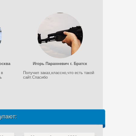
осква
Игорь Парахневич г. Братск
 в
Получил заказ,классно,что есть такой
ь
сайт.Спасибо
упают: