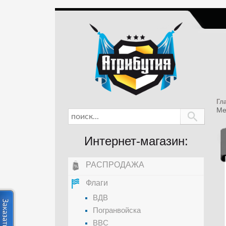
Гл
Ме
Интернет-магазин:
РАСПРОДАЖА
Флаги
ВДВ
Погранвойска
ВВС