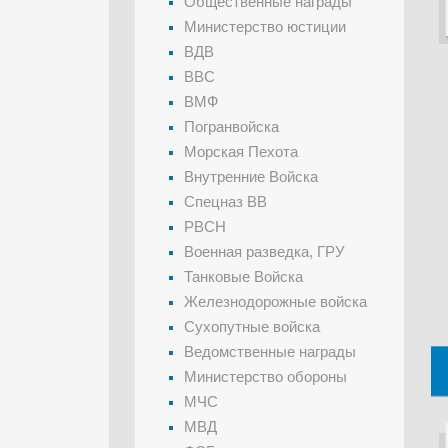
Общественные награды
Министерство юстиции
ВДВ
ВВС
ВМФ
Погранвойска
Морская Пехота
Внутренние Войска
Спецназ ВВ
РВСН
Военная разведка, ГРУ
Танковые Войска
Железнодорожные войска
Сухопутные войска
Ведомственные награды
Министерство обороны
МЧС
МВД