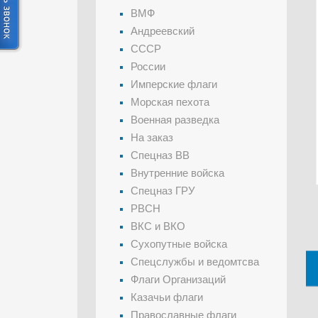
ВМФ
Андреевский
СССР
России
Имперские флаги
Морская пехота
Военная разведка
На заказ
Спецназ ВВ
Внутренние войска
Спецназ ГРУ
РВСН
ВКС и ВКО
Сухопутные войска
Спецслужбы и ведомтсва
Флаги Организаций
Казачьи флаги
Православные флаги