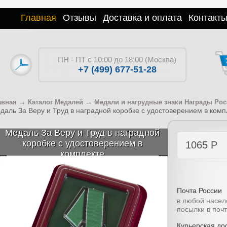
Главная
Отзывы
Доставка и оплата
Контакт
ПН - ПТ с 10:00 до 18:00 (Москва)
+7 (499) 677-51-28
→
→
авная
Каталог Медалей
Медали и нагрудные знаки Награды Ро
даль За Веру и Труд в наградной коробке с удостоверением в комп
Медаль За Веру и Труд в наградной
коробке с удостоверением в
1065
Р
комплекте
Почта России
в любой насел
посылки в поч
Курьерская дос