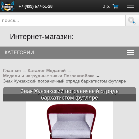
0
р.
+7 (499) 677-51-28
ПН - ПТ с 10:00 до 18:00 (Москва)
Интернет-магазин:
КАТЕГОРИИ
Главная
→
Каталог Медалей
→
Медали и нагрудные знаки Погранвойска
→
Знак Хунзахский пограничный отрядв бархатистом футляре
Знак Хунзахский пограничный отрядв
бархатистом футляре