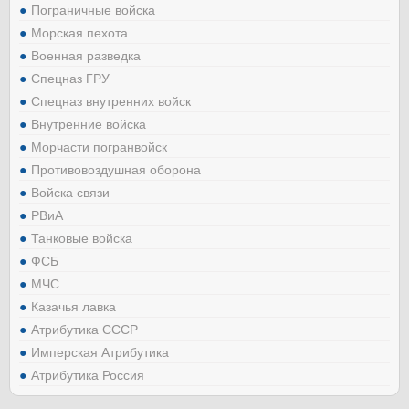
Пограничные войска
Морская пехота
Военная разведка
Спецназ ГРУ
Спецназ внутренних войск
Внутренние войска
Морчасти погранвойск
Противовоздушная оборона
Войска связи
РВиА
Танковые войска
ФСБ
МЧС
Казачья лавка
Атрибутика СССР
Имперская Атрибутика
Атрибутика Россия