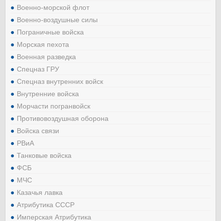
Военно-морской флот
Военно-воздушные силы
Пограничные войска
Морская пехота
Военная разведка
Спецназ ГРУ
Спецназ внутренних войск
Внутренние войска
Морчасти погранвойск
Противовоздушная оборона
Войска связи
РВиА
Танковые войска
ФСБ
МЧС
Казачья лавка
Атрибутика СССР
Имперская Атрибутика