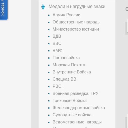
Медали и нагрудные знаки
С
Армия России
Общественные награды
Министерство юстиции
ВДВ
ВВС
ВМФ
Погранвойска
Морская Пехота
Внутренние Войска
Спецназ ВВ
РВСН
Военная разведка, ГРУ
Танковые Войска
Железнодорожные войска
Сухопутные войска
Ведомственные награды