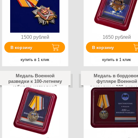
1500
рублей
1650
рублей
В корзину
В корзину
купить в 1 клик
купить в 1 клик
Медаль Военной
Медаль в бордово
разведки к 100-летнему
футляре Военной
юбилею наградной
разведки к 100-летн
коробке с
юбилею
удостоверением в
комплекте