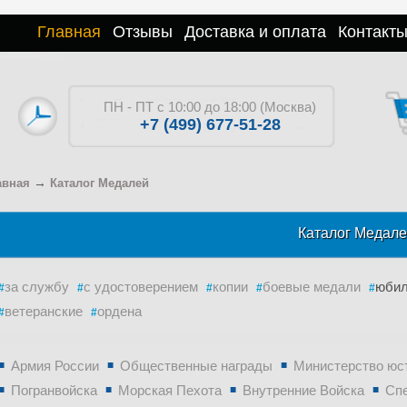
Главная
Отзывы
Доставка и оплата
Контакт
ПН - ПТ с 10:00 до 18:00 (Москва)
+7 (499) 677-51-28
→
авная
Каталог Медалей
Каталог Медал
за службу
с удостоверением
копии
боевые медали
юби
ветеранские
ордена
Армия России
Общественные награды
Министерство юс
Погранвойска
Морская Пехота
Внутренние Войска
Сп