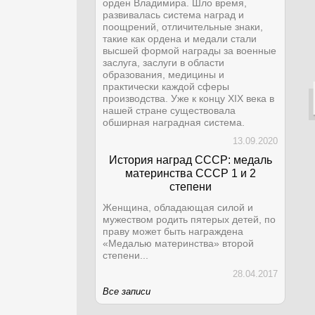
орден Владимира. Шло время,
развивалась система наград и
поощрений, отличительные знаки,
такие как ордена и медали стали
высшей формой награды за военные
заслуга, заслуги в области
образования, медицины и
практически каждой сферы
производства. Уже к концу XIX века в
нашей стране существовала
обширная наградная система.
13.09.2020
История наград СССР: медаль
материнства СССР 1 и 2
степени
Женщина, обладающая силой и
мужеством родить пятерых детей, по
праву может быть награждена
«Медалью материнства» второй
степени...
28.04.2017
Все записи