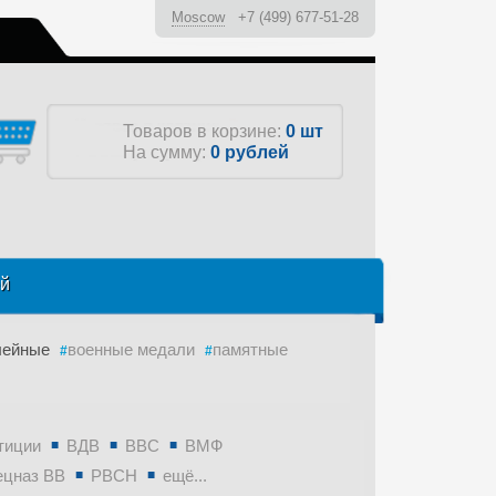
Moscow
+7 (499) 677-51-28
ы
Товаров в корзине:
0 шт
На сумму:
0
рублей
ей
лейные
военные медали
памятные
тиции
ВДВ
ВВС
ВМФ
ецназ ВВ
РВСН
ещё...