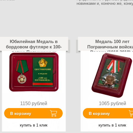
новинками и, конечно же, конку
Юбилейная Медаль в
Медаль 100 лет
бордовом футляре к 100-
Пограничным войск
летию Пограничных
России (1918-2018) 
войск
наградной коробке 
удостоверением в
комплекте
1150
рублей
1065
рублей
В корзину
В корзину
купить в 1 клик
купить в 1 клик