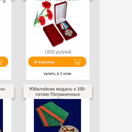
ра!
пехота - 310 лет (на
колодке)
1800
рублей
В корзину
купить в 1 клик
но-
Юбилейная медаль к 100-
летию Пограничных
войск