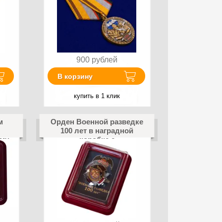
900
рублей
В корзину
купить в 1 клик
м
Орден Военной разведке
100 лет в наградной
ему
коробке с
удостоверением в
комплекте