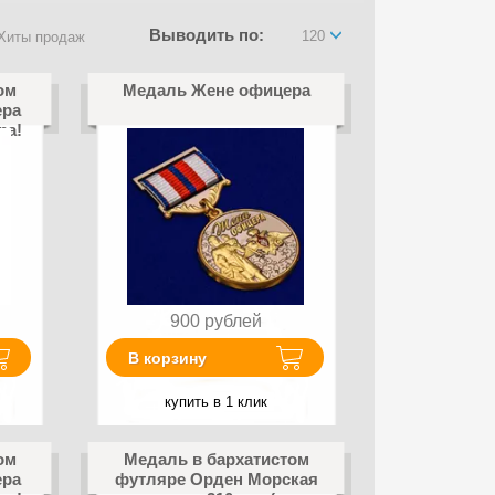
Выводить по:
120
Хиты продаж
ом
Медаль Жене офицера
ера
ра!
900
рублей
В корзину
купить в 1 клик
ом
Медаль в бархатистом
ера
футляре Орден Морская