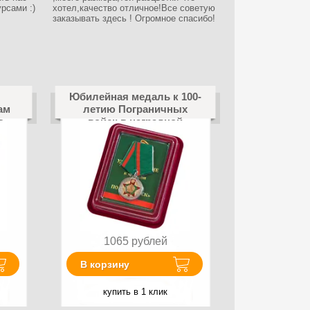
рсами :)
хотел,качество отличное!Все советую
заказывать здесь ! Огромное спасибо!
Юбилейная медаль к 100-
ам
летию Пограничных
в
войск в наградной
с
коробке с
удостоверением в
комплекте
1065
рублей
В корзину
купить в 1 клик